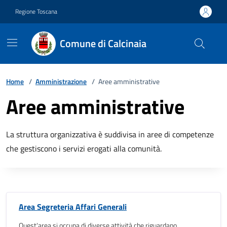
Vai ai contenuti
Vai al footer
Regione Toscana
Comune di Calcinaia
Home
/
Amministrazione
/
Aree amministrative
Aree amministrative
La struttura organizzativa è suddivisa in aree di competenze
che gestiscono i servizi erogati alla comunità.
Area Segreteria Affari Generali
Quest'area si occupa di diverse attività che riguardano