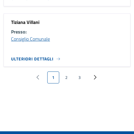
Tiziana Villani
Presso:
Consiglio Comunale
ULTERIORI DETTAGLI
1
2
3
‹ Previous
Pagina attuale
Page
Page
››