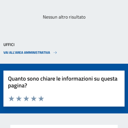
Paginazione
Nessun altro risultato
UFFICI
VAI ALL’AREA AMMINISTRATIVA
Quanto sono chiare le informazioni su questa
pagina?
Valuta da 1 a 5 stelle la pagina
Valuta 1 stelle su 5
Valuta 2 stelle su 5
Valuta 3 stelle su 5
Valuta 4 stelle su 5
Valuta 5 stelle su 5