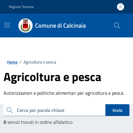
Vai ai contenuti
Vai al footer
Regione Toscana
Comune di Calcinaia
Home
/
Agricoltura e pesca
Agricoltura e pesca
Autorizzazioni e politiche alimentari per agricoltura e pesca.
Esplora tutti i servizi
cerca
Invio
0
servizi trovati in ordine alfabetico