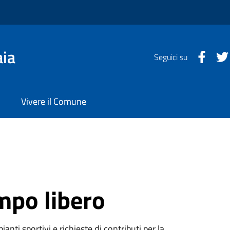
aia
Faceb
Seguici su
Vivere il Comune
mpo libero
ianti sportivi e richieste di contributi per la