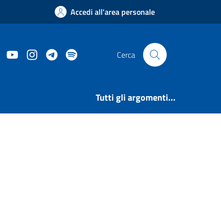
Accedi all'area personale
ook
Twitter
YouTube
Instagram
Telegram
https://open.spotify.com/user/31le2mp7
Cerca
Tutti gli argomenti...