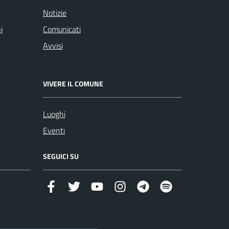
Notizie
i
Comunicati
Avvisi
VIVERE IL COMUNE
Luoghi
Eventi
SEGUICI SU
Facebook
Twitter
YouTube
Instagram
Telegram
https://open.s