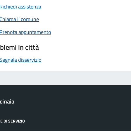
Richiedi assistenza
Chiama il comune
Prenota appuntamento
blemi in città
Segnala disservizio
cinaia
E DI SERVIZIO