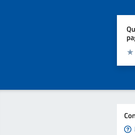
Qu
pa
Valut
Valu
Con