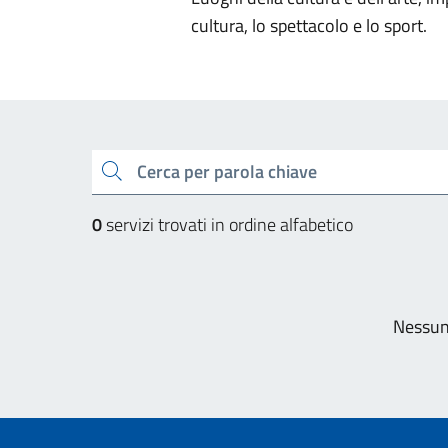
cultura, lo spettacolo e lo sport.
Esplora tutti i servizi
cerca
0
servizi trovati in ordine alfabetico
Pagi
Nessun 