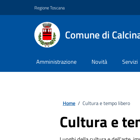
Vai ai contenuti
Vai al footer
Regione Toscana
Comune di Calcin
Amministrazione
Novità
Servizi
Home
/
Cultura e tempo libero
Cultura e te
Luoghi della cultura e dell’arte, imp