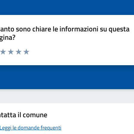
anto sono chiare le informazioni su questa
gina?
a da 1 a 5 stelle la pagina
ta 1 stelle su 5
Valuta 2 stelle su 5
Valuta 3 stelle su 5
Valuta 4 stelle su 5
Valuta 5 stelle su 5
tatta il comune
Leggi le domande frequenti