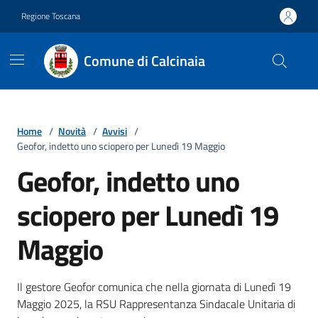
Vai ai contenuti
Vai al footer
Regione Toscana
Comune di Calcinaia
Home
/
Novità
/
Avvisi
/
Geofor, indetto uno sciopero per Lunedì 19 Maggio
Geofor, indetto uno
sciopero per Lunedì 19
Maggio
Dettagli della notizia
Il gestore Geofor comunica che nella giornata di Lunedì 19
Maggio 2025, la RSU Rappresentanza Sindacale Unitaria di