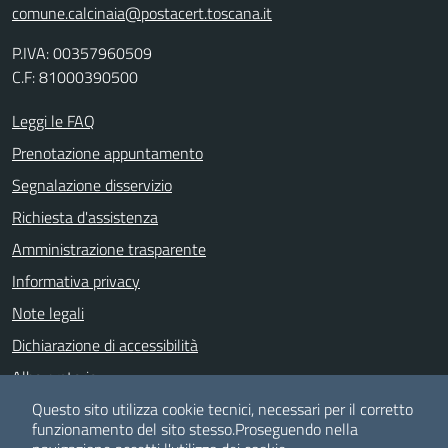
comune.calcinaia@postacert.toscana.it
P.IVA: 00357960509
C.F: 81000390500
Leggi le FAQ
Prenotazione appuntamento
Segnalazione disservizio
Richiesta d'assistenza
Amministrazione trasparente
Informativa privacy
Note legali
Dichiarazione di accessibilità
Albo pretorio
Meccanismo di feedback
Questo sito utilizza cookie tecnici, necessari per il corretto
funzionamento del sito stesso.
Proseguendo nella