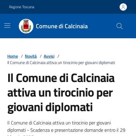
Vai ai contenuti
Vai al footer
Regione Toscana
Comune di Calcinaia
Home
/
Novità
/
Avvisi
/
Il Comune di Calcinaia attiva un tirocinio per giovani diplomati
Il Comune di Calcinaia
attiva un tirocinio per
giovani diplomati
Dettagli della notizia
Il Comune di Calcinaia attiva un tirocinio per giovani
diplomati - Scadenza e presentazione domande entro il 29