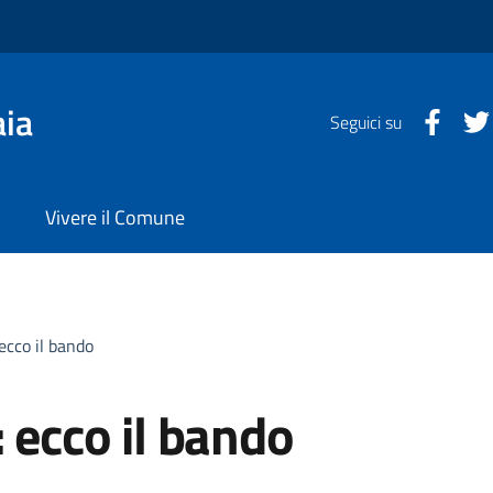
aia
Faceb
Seguici su
Vivere il Comune
 ecco il bando
: ecco il bando