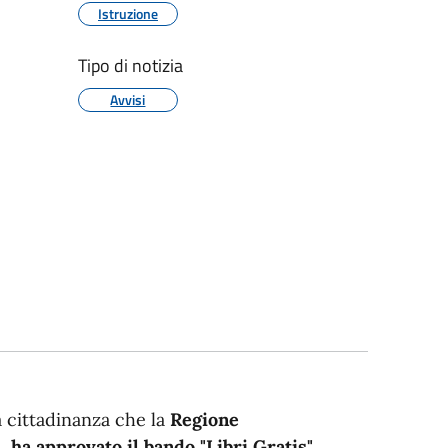
Istruzione
Tipo di notizia
Avvisi
 cittadinanza che la
Regione
, ha approvato il bando "Libri Gratis"