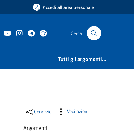
Accedi all'area personale
ook
Twitter
YouTube
Instagram
Telegram
https://open.spotify.com/user/31le2mp7
Cerca
Tutti gli argomenti...
Vedi azioni
Condividi
Argomenti