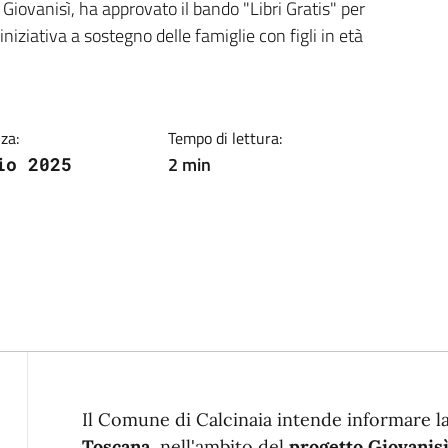
ia
Giovanisì, ha approvato il bando "Libri Gratis" per
iziativa a sostegno delle famiglie con figli in età
za:
Tempo di lettura:
2 min
io 2025
Descrizione
Il Comune di Calcinaia intende informare la
Toscana
, nell'ambito del
progetto Giovanisì