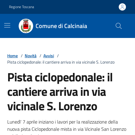
Vai ai contenuti
Vai al footer
Regione Toscana
Comune di Calcinaia
Home
/
Novità
/
Avvisi
/
Pista ciclopedonale: il cantiere arriva in via vicinale S. Lorenzo
Pista ciclopedonale: il
cantiere arriva in via
vicinale S. Lorenzo
Dettagli della notizia
Lunedì' 7 aprile iniziano i lavori per la realizzazione della
nuova pista Ciclopedonale mista in via Vicinale San Lorenzo