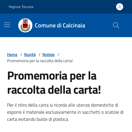
Vai ai contenuti
Vai al footer
Regione Toscana
Comune di Calcinaia
Home
/
Novità
/
Notizie
/
Promemoria per la raccolta della carta!
Promemoria per la
raccolta della carta!
Dettagli della notizia
Per il ritiro della carta si ricorda alle utenze domestiche di
esporre il materiale esclusivamente in sacchetti o scatole di
carta evitando buste di plastica.