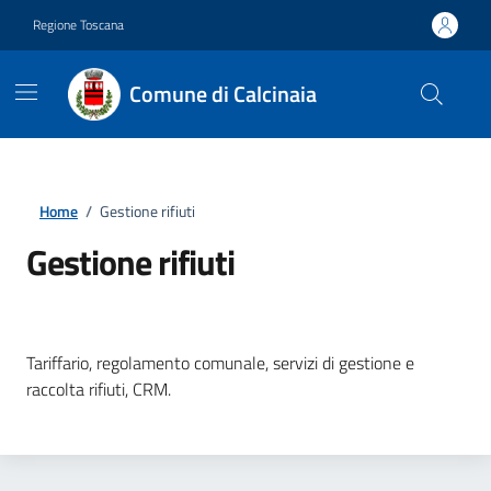
Vai ai contenuti
Vai al footer
Regione Toscana
Comune di Calcinaia
Home
/
Gestione rifiuti
Gestione rifiuti
Dettagli della notizia
Tariffario, regolamento comunale, servizi di gestione e
raccolta rifiuti, CRM.