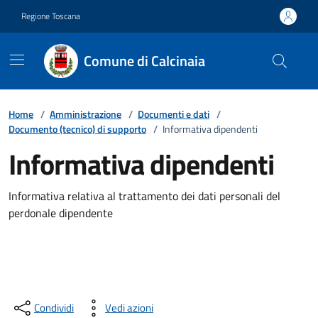
Vai ai contenuti
Vai al footer
Regione Toscana
Comune di Calcinaia
Home
/
Amministrazione
/
Documenti e dati
/
Documento (tecnico) di supporto
/
Informativa dipendenti
Informativa dipendenti
Informativa relativa al trattamento dei dati personali del
perdonale dipendente
Condividi
Vedi azioni