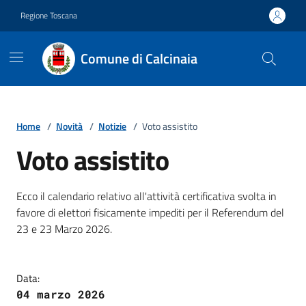
Vai ai contenuti
Vai al footer
Regione Toscana
Comune di Calcinaia
Home
/
Novità
/
Notizie
/
Voto assistito
Voto assistito
Dettagli della notizia
Ecco il calendario relativo all'attività certificativa svolta in
favore di elettori fisicamente impediti per il Referendum del
23 e 23 Marzo 2026.
Data:
04 marzo 2026