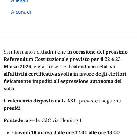
A cura di
Descrizione
Si informano i cittadini che
in occasione del prossimo
Referendum Costituzionale
previst
o
per il
22
e
23
Marzo
202
6
, è già presente il
calendario relativo
all'attività certificativa svolta in favore degli elettori
fisicamente impediti all'espressione autonoma del
voto
.
Il
calendario disposto dalla ASL
, prevede
i seguenti
presidi:
Pontedera
sede CdC via Fleming 1
Giovedì 19 marzo dalle ore 12,00 alle ore 13,00