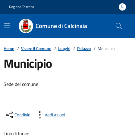
Vai ai contenuti
Vai al footer
Regione Toscana
Comune di Calcinaia
Home
/
Vivere il Comune
/
Luoghi
/
Palazzo
/
Municipio
Municipio
Descrizione breve
Sede del comune
Condividi
Vedi azioni
Tipo di luogo