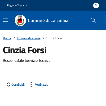
Vai ai contenuti
Vai al footer
Regione Toscana
Comune di Calcinaia
Home
/
Amministrazione
/
Cinzia Forsi
Cinzia Forsi
Descrizione breve
Responsabile Servizio Tecnico
Condividi
Vedi azioni