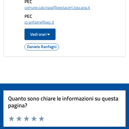
PEC
comune.calcinaia@postacert.toscana.it
PEC
d.ranfagni@pec.it
Vedi orari
Daniele Ranfagni
Quanto sono chiare le informazioni su questa
pagina?
Valuta da 1 a 5 stelle la pagina
Valuta 1 stelle su 5
Valuta 2 stelle su 5
Valuta 3 stelle su 5
Valuta 4 stelle su 5
Valuta 5 stelle su 5