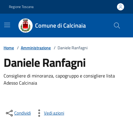
Vai ai contenuti
Vai al footer
Regione Toscana
Comune di Calcinaia
Home
/
Amministrazione
/
Daniele Ranfagni
Daniele Ranfagni
Descrizione breve
Consigliere di minoranza, capogruppo e consigliere lista
Adesso Calcinaia
Condividi
Vedi azioni