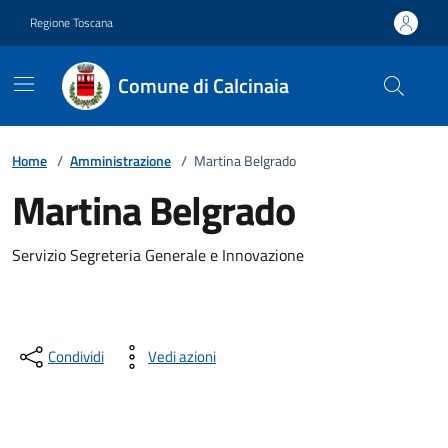
Vai ai contenuti
Vai al footer
Regione Toscana
Comune di Calcinaia
Home
/
Amministrazione
/
Martina Belgrado
Martina Belgrado
Descrizione breve
Servizio Segreteria Generale e Innovazione
Condividi
Vedi azioni