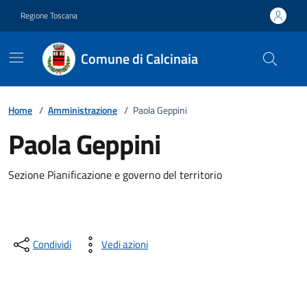
Vai ai contenuti
Vai al footer
Regione Toscana
Comune di Calcinaia
Home
/
Amministrazione
/
Paola Geppini
Paola Geppini
Descrizione breve
Sezione Pianificazione e governo del territorio
Condividi
Vedi azioni