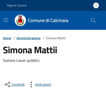
Vai ai contenuti
Vai al footer
Regione Toscana
Comune di Calcinaia
Home
/
Amministrazione
/
Simona Mattii
Simona Mattii
Descrizione breve
Sezione Lavori pubblici
Condividi
Vedi azioni