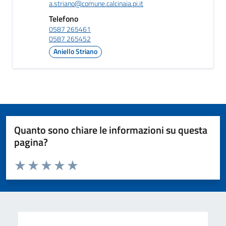
a.striano@comune.calcinaia.pi.it
Telefono
0587 265461
0587 265452
Aniello Striano
Quanto sono chiare le informazioni su questa
pagina?
Valuta da 1 a 5 stelle la pagina
Valuta 1 stelle su 5
Valuta 2 stelle su 5
Valuta 3 stelle su 5
Valuta 4 stelle su 5
Valuta 5 stelle su 5